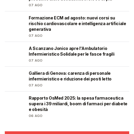
07 AGO
Formazione ECM ad agosto: nuovi corsi su
🩺
rischio cardiovascolare e intelligenza artificiale
generativa
07 AGO
A Scanzano Jonico apre l'Ambulatorio
🩺
Infermieristico Solidale per le fasce fragili
07 AGO
Galliera di Genova: carenza di personale
🩺
infermieristico e riduzione dei posti letto
07 AGO
Rapporto OsMed 2025: la spesa farmaceutica
❤️
supera i 39 miliardi, boom di farmaci per diabete
e obesità
06 AGO