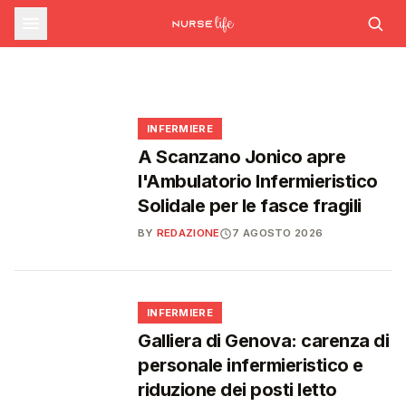
commissario per le scorte Covid,
STUDENTI
Formazione ECM ad agosto: nuovi corsi su
Medicina, salgono a 27.000 i posti per il
rischio cardiovascolare e intelligenza
liste d'attesa al Siveas e poteri
prossimo anno accademico: 3.000 in più
artificiale generativa
ispettivi ad Agenas
🩺
🎓
🩺
🩺
INFERMIERE
A Scanzano Jonico apre
l'Ambulatorio Infermieristico
Solidale per le fasce fragili
BY
REDAZIONE
7 AGOSTO 2026
🩺
INFERMIERE
Galliera di Genova: carenza di
personale infermieristico e
riduzione dei posti letto