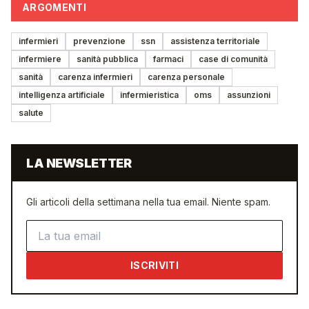
ARGOMENTI
infermieri
prevenzione
ssn
assistenza territoriale
infermiere
sanità pubblica
farmaci
case di comunità
sanità
carenza infermieri
carenza personale
intelligenza artificiale
infermieristica
oms
assunzioni
salute
LA NEWSLETTER
Gli articoli della settimana nella tua email. Niente spam.
Indirizzo email
ISCRIVITI