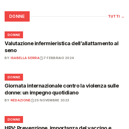
DONNE
TUTTI
→
🌸
DONNE
Valutazione infermieristica dell’allattamento al
seno
BY
ISABELLA SERRA
7 FEBBRAIO 2024
🌸
DONNE
Giornata internazionale contro la violenza sulle
donne: un impegno quotidiano
BY
REDAZIONE
25 NOVEMBRE 2023
🌸
DONNE
HPV: Prevenzione, importanza del vaccino e