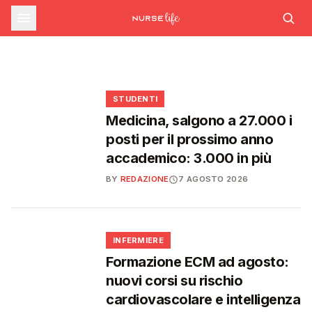
sfide che decideranno il futuro del
INFERMIERE
Decreto PA e sanità: nuovo commissario per
le scorte Covid, liste d'attesa al Siveas e
Decreto PA: nuove regole per scorte Covid,
Ssn
poteri ispettivi ad Agenas
liste d'attesa e agende di prenotazione
🩺
🩺
🩺
🎓
STUDENTI
Medicina, salgono a 27.000 i
posti per il prossimo anno
accademico: 3.000 in più
BY
REDAZIONE
7 AGOSTO 2026
🩺
INFERMIERE
Formazione ECM ad agosto:
nuovi corsi su rischio
cardiovascolare e intelligenza