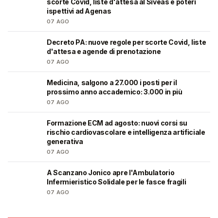
scorte Covid, liste d'attesa al Siveas e poteri
ispettivi ad Agenas
07 AGO
Decreto PA: nuove regole per scorte Covid, liste
🩺
d'attesa e agende di prenotazione
07 AGO
Medicina, salgono a 27.000 i posti per il
🎓
prossimo anno accademico: 3.000 in più
07 AGO
Formazione ECM ad agosto: nuovi corsi su
🩺
rischio cardiovascolare e intelligenza artificiale
generativa
07 AGO
A Scanzano Jonico apre l'Ambulatorio
🩺
Infermieristico Solidale per le fasce fragili
07 AGO