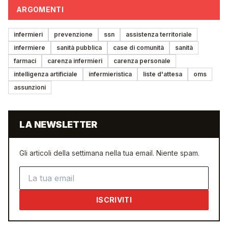
ARGOMENTI
infermieri
prevenzione
ssn
assistenza territoriale
infermiere
sanità pubblica
case di comunità
sanità
farmaci
carenza infermieri
carenza personale
intelligenza artificiale
infermieristica
liste d'attesa
oms
assunzioni
LA NEWSLETTER
Gli articoli della settimana nella tua email. Niente spam.
Indirizzo email
ISCRIVITI