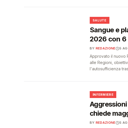
❤️
SALUTE
Sangue e pl
2026 con 6 m
BY
REDAZIONE
5 A
Approvato il nuovo
alle Regioni, obietti
l'autosufficienza tra
🩺
INFERMIERE
Aggressioni 
chiede maggi
BY
REDAZIONE
5 A