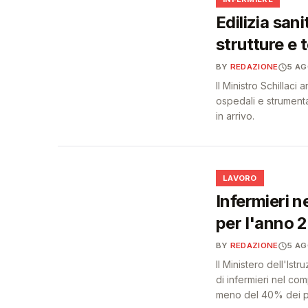
🩺
Edilizia sani
strutture e 
BY
REDAZIONE
5 A
Il Ministro Schillac
ospedali e strumenta
in arrivo.
💼
LAVORO
Infermieri n
per l'anno
BY
REDAZIONE
5 A
Il Ministero dell'Ist
di infermieri nel c
meno del 40% dei pos