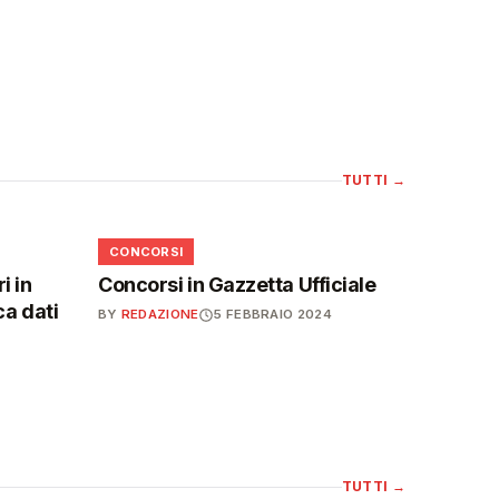
TUTTI
→
📋
CONCORSI
i in
Concorsi in Gazzetta Ufficiale
ca dati
BY
REDAZIONE
5 FEBBRAIO 2024
TUTTI
→