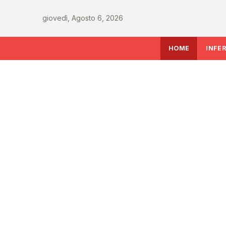
giovedì, Agosto 6, 2026
HOME
INFE
SALUTE
AIFA aggiorna il Pr
attività 2026: le mo
le richieste delle Reg