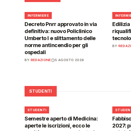
🩺
🩺
INFERMIERE
INFERMI
Decreto Pnrr approvato in via
Edilizia
definitiva: nuovo Policlinico
riqualif
Umberto I e slittamento delle
tecnolo
norme antincendio per gli
BY
REDAZ
ospedali
BY
REDAZIONE
5 AGOSTO 2026
STUDENTI
🎓
🎓
STUDENTI
STUDEN
Semestre aperto di Medicina:
Fabbiso
aperte le iscrizioni, ecco le
2027: p