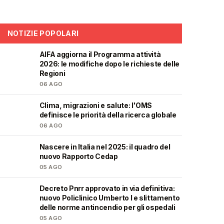
NOTIZIE POPOLARI
AIFA aggiorna il Programma attività
❤️
2026: le modifiche dopo le richieste delle
Regioni
06 AGO
Clima, migrazioni e salute: l'OMS
❤️
definisce le priorità della ricerca globale
06 AGO
Nascere in Italia nel 2025: il quadro del
❤️
nuovo Rapporto Cedap
05 AGO
Decreto Pnrr approvato in via definitiva:
🩺
nuovo Policlinico Umberto I e slittamento
delle norme antincendio per gli ospedali
05 AGO