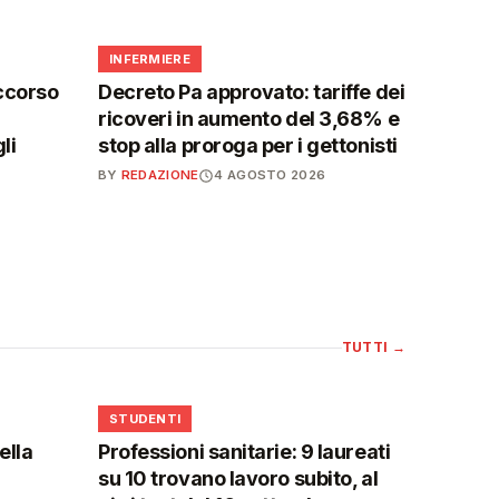
🩺
INFERMIERE
ccorso
Decreto Pa approvato: tariffe dei
ricoveri in aumento del 3,68% e
li
stop alla proroga per i gettonisti
BY
REDAZIONE
4 AGOSTO 2026
TUTTI
→
🎓
STUDENTI
ella
Professioni sanitarie: 9 laureati
su 10 trovano lavoro subito, al