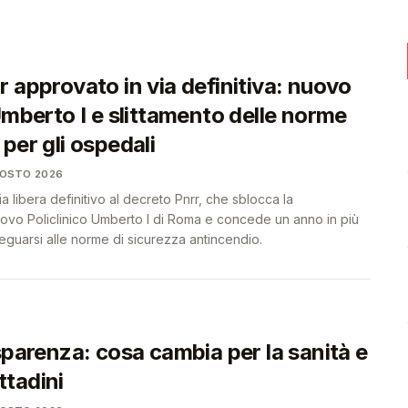
❤️
❤️
 approvato in via definitiva: nuovo
Umberto I e slittamento delle norme
per gli ospedali
GOSTO 2026
via libera definitivo al decreto Pnrr, che sblocca la
uovo Policlinico Umberto I di Roma e concede un anno in più
eguarsi alle norme di sicurezza antincendio.
sparenza: cosa cambia per la sanità e
ittadini