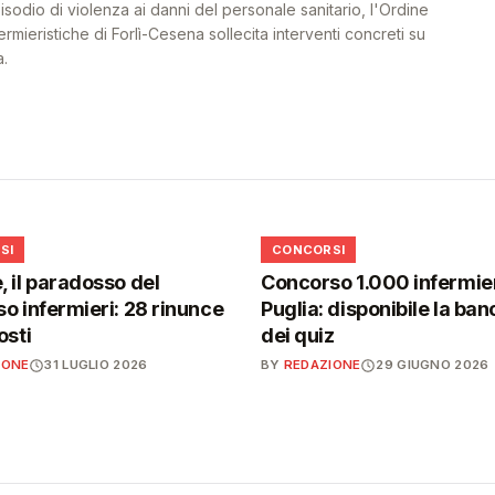
odio di violenza ai danni del personale sanitario, l'Ordine
ermieristiche di Forlì-Cesena sollecita interventi concreti su
a.
📋
SI
CONCORSI
 il paradosso del
Concorso 1.000 infermier
o infermieri: 28 rinunce
Puglia: disponibile la ban
osti
dei quiz
IONE
31 LUGLIO 2026
BY
REDAZIONE
29 GIUGNO 2026