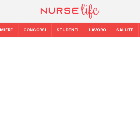
RMIERE
CONCORSI
STUDENTI
LAVORO
SALUTE
ogramma
SALUTE
SALUTE
difiche dopo
Clima, migrazioni 
Nascere in Italia 
priorità della rice
ioni
Rapporto Cedap