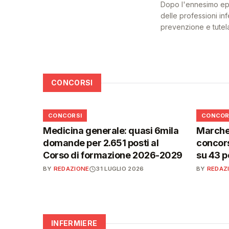
Dopo l'ennesimo epis
delle professioni inf
prevenzione e tutel
CONCORSI
📋
📋
CONCORSI
CONCOR
Medicina generale: quasi 6mila
Marche,
domande per 2.651 posti al
concors
Corso di formazione 2026-2029
su 43 p
BY
REDAZIONE
31 LUGLIO 2026
BY
REDAZ
INFERMIERE