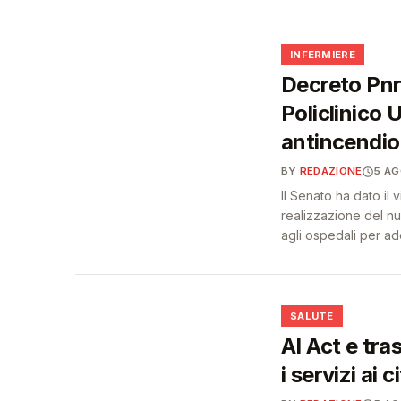
❤️
🩺
INFERMIERE
Decreto Pnrr
Policlinico 
antincendio 
BY
REDAZIONE
5 A
Il Senato ha dato il 
realizzazione del n
agli ospedali per ad
❤️
SALUTE
AI Act e tra
i servizi ai c