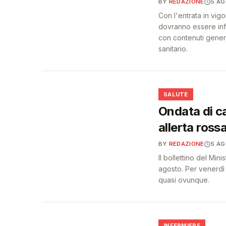
BY
REDAZIONE
5 A
Con l'entrata in vigo
dovranno essere info
con contenuti generat
sanitario.
❤️
SALUTE
Ondata di ca
allerta ross
BY
REDAZIONE
5 A
Il bollettino del Min
agosto. Per venerdì 
quasi ovunque.
INFERMIERE