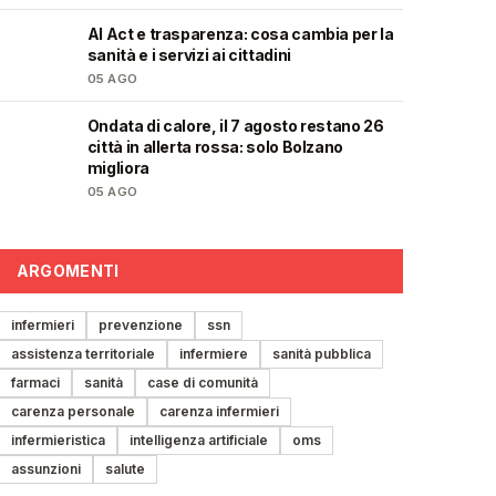
AI Act e trasparenza: cosa cambia per la
❤️
sanità e i servizi ai cittadini
05 AGO
Ondata di calore, il 7 agosto restano 26
❤️
città in allerta rossa: solo Bolzano
migliora
05 AGO
ARGOMENTI
infermieri
prevenzione
ssn
assistenza territoriale
infermiere
sanità pubblica
farmaci
sanità
case di comunità
carenza personale
carenza infermieri
infermieristica
intelligenza artificiale
oms
assunzioni
salute