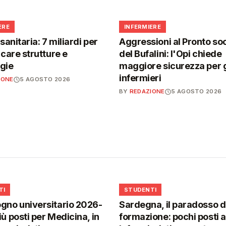
🩺
ERE
INFERMIERE
 sanitaria: 7 miliardi per
Aggressioni al Pronto so
icare strutture e
del Bufalini: l'Opi chiede
gie
maggiore sicurezza per g
infermieri
IONE
5 AGOSTO 2026
BY
REDAZIONE
5 AGOSTO 2026
🎓
TI
STUDENTI
gno universitario 2026-
Sardegna, il paradosso d
iù posti per Medicina, in
formazione: pochi posti a