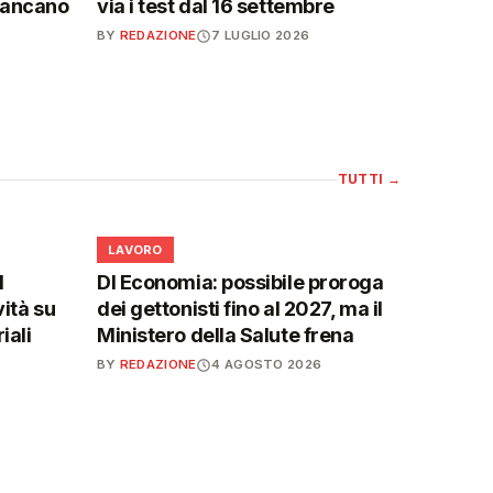
mancano
via i test dal 16 settembre
BY
REDAZIONE
7 LUGLIO 2026
TUTTI
→
💼
LAVORO
l
Dl Economia: possibile proroga
vità su
dei gettonisti fino al 2027, ma il
iali
Ministero della Salute frena
BY
REDAZIONE
4 AGOSTO 2026