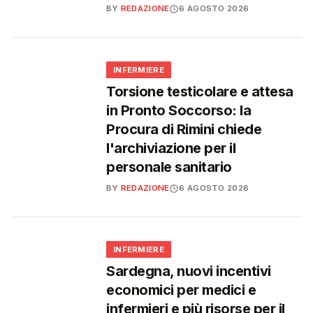
BY
REDAZIONE
6 AGOSTO 2026
🩺
INFERMIERE
Torsione testicolare e attesa
in Pronto Soccorso: la
Procura di Rimini chiede
l'archiviazione per il
personale sanitario
BY
REDAZIONE
6 AGOSTO 2026
🩺
INFERMIERE
Sardegna, nuovi incentivi
economici per medici e
infermieri e più risorse per il