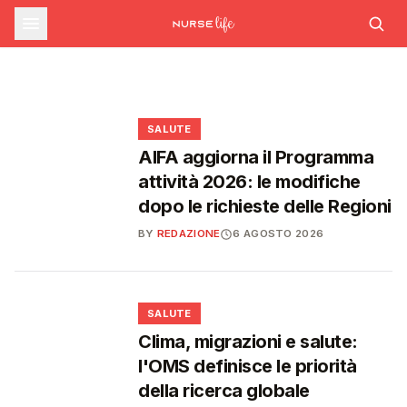
farmaceutica supera i 39 miliardi,
SALUTE
Ondata di calore in lieve calo: il 7 agosto 26
città da bollino rosso, il giorno dopo
Emergenza caldo: il numero 1500 supera le
boom di farmaci per diabete e
scendono a 21
1.700 chiamate gestite dal 22 giugno
obesità
❤️
❤️
❤️
❤️
SALUTE
AIFA aggiorna il Programma
attività 2026: le modifiche
dopo le richieste delle Regioni
BY
REDAZIONE
6 AGOSTO 2026
❤️
SALUTE
Clima, migrazioni e salute:
l'OMS definisce le priorità
della ricerca globale