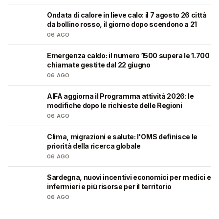
Ondata di calore in lieve calo: il 7 agosto 26 città
❤️
da bollino rosso, il giorno dopo scendono a 21
06 AGO
Emergenza caldo: il numero 1500 supera le 1.700
❤️
chiamate gestite dal 22 giugno
06 AGO
AIFA aggiorna il Programma attività 2026: le
❤️
modifiche dopo le richieste delle Regioni
06 AGO
Clima, migrazioni e salute: l'OMS definisce le
❤️
priorità della ricerca globale
06 AGO
Sardegna, nuovi incentivi economici per medici e
🩺
infermieri e più risorse per il territorio
06 AGO