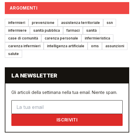
ARGOMENTI
infermieri
prevenzione
assistenza territoriale
ssn
infermiere
sanità pubblica
farmaci
sanità
case di comunità
carenza personale
infermieristica
carenza infermieri
intelligenza artificiale
oms
assunzioni
salute
LA NEWSLETTER
Gli articoli della settimana nella tua email. Niente spam.
Indirizzo email
ISCRIVITI