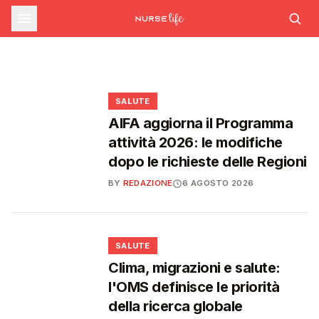
farmaceutica supera i 39 miliardi,
SALUTE
Ondata di calore in lieve calo: il 7 agosto 26
città da bollino rosso, il giorno dopo
Emergenza caldo: il numero 1500 supera le
boom di farmaci per diabete e
scendono a 21
1.700 chiamate gestite dal 22 giugno
obesità
❤️
❤️
❤️
❤️
SALUTE
AIFA aggiorna il Programma
attività 2026: le modifiche
dopo le richieste delle Regioni
BY
REDAZIONE
6 AGOSTO 2026
❤️
SALUTE
Clima, migrazioni e salute:
l'OMS definisce le priorità
della ricerca globale