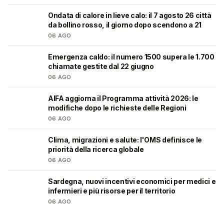
Ondata di calore in lieve calo: il 7 agosto 26 città
❤️
da bollino rosso, il giorno dopo scendono a 21
06 AGO
Emergenza caldo: il numero 1500 supera le 1.700
❤️
chiamate gestite dal 22 giugno
06 AGO
AIFA aggiorna il Programma attività 2026: le
❤️
modifiche dopo le richieste delle Regioni
06 AGO
Clima, migrazioni e salute: l'OMS definisce le
❤️
priorità della ricerca globale
06 AGO
Sardegna, nuovi incentivi economici per medici e
🩺
infermieri e più risorse per il territorio
06 AGO