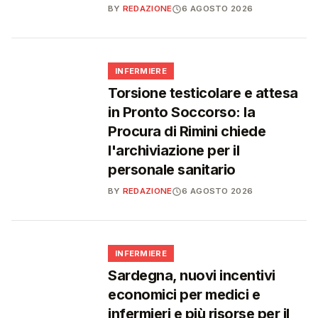
BY
REDAZIONE
6 AGOSTO 2026
🩺
INFERMIERE
Torsione testicolare e attesa
in Pronto Soccorso: la
Procura di Rimini chiede
l'archiviazione per il
personale sanitario
BY
REDAZIONE
6 AGOSTO 2026
🩺
INFERMIERE
Sardegna, nuovi incentivi
economici per medici e
infermieri e più risorse per il