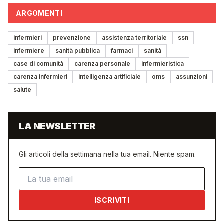
ARGOMENTI
infermieri
prevenzione
assistenza territoriale
ssn
infermiere
sanità pubblica
farmaci
sanità
case di comunità
carenza personale
infermieristica
carenza infermieri
intelligenza artificiale
oms
assunzioni
salute
LA NEWSLETTER
Gli articoli della settimana nella tua email. Niente spam.
Indirizzo email
ISCRIVITI