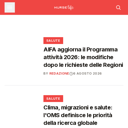
farmaceutica supera i 39 miliardi,
SALUTE
Ondata di calore in lieve calo: il 7 agosto 26
città da bollino rosso, il giorno dopo
Emergenza caldo: il numero 1500 supera le
boom di farmaci per diabete e
scendono a 21
1.700 chiamate gestite dal 22 giugno
obesità
❤️
❤️
❤️
❤️
SALUTE
AIFA aggiorna il Programma
attività 2026: le modifiche
dopo le richieste delle Regioni
BY
REDAZIONE
6 AGOSTO 2026
❤️
SALUTE
Clima, migrazioni e salute:
l'OMS definisce le priorità
della ricerca globale