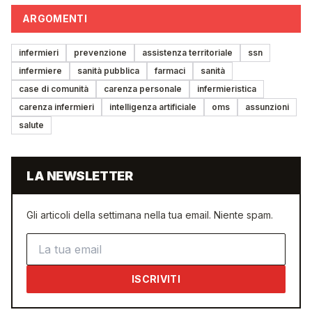
ARGOMENTI
infermieri
prevenzione
assistenza territoriale
ssn
infermiere
sanità pubblica
farmaci
sanità
case di comunità
carenza personale
infermieristica
carenza infermieri
intelligenza artificiale
oms
assunzioni
salute
LA NEWSLETTER
Gli articoli della settimana nella tua email. Niente spam.
Indirizzo email
ISCRIVITI