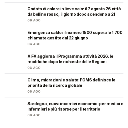
Ondata di calore in lieve calo: il 7 agosto 26 città
❤️
da bollino rosso, il giorno dopo scendono a 21
06 AGO
Emergenza caldo: il numero 1500 supera le 1.700
❤️
chiamate gestite dal 22 giugno
06 AGO
AIFA aggiorna il Programma attività 2026: le
❤️
modifiche dopo le richieste delle Regioni
06 AGO
Clima, migrazioni e salute: l'OMS definisce le
❤️
priorità della ricerca globale
06 AGO
Sardegna, nuovi incentivi economici per medici e
🩺
infermieri e più risorse per il territorio
06 AGO