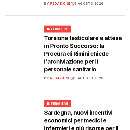
BY
REDAZIONE
6 AGOSTO 2026
🩺
INFERMIERE
Torsione testicolare e attesa
in Pronto Soccorso: la
Procura di Rimini chiede
l'archiviazione per il
personale sanitario
BY
REDAZIONE
6 AGOSTO 2026
🩺
INFERMIERE
Sardegna, nuovi incentivi
economici per medici e
infermieri e più risorse per il