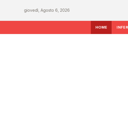
giovedì, Agosto 6, 2026
HOME
INFE
SALUTE
Rapporto OsMed 202
farmaceutica supera
miliardi, boom di far