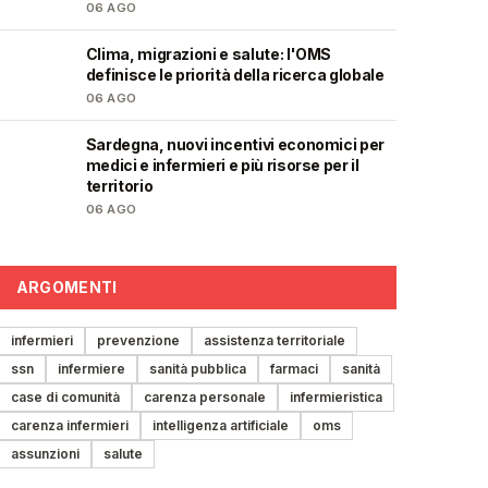
06 AGO
Clima, migrazioni e salute: l'OMS
❤️
definisce le priorità della ricerca globale
06 AGO
Sardegna, nuovi incentivi economici per
🩺
medici e infermieri e più risorse per il
territorio
06 AGO
ARGOMENTI
infermieri
prevenzione
assistenza territoriale
ssn
infermiere
sanità pubblica
farmaci
sanità
case di comunità
carenza personale
infermieristica
carenza infermieri
intelligenza artificiale
oms
assunzioni
salute