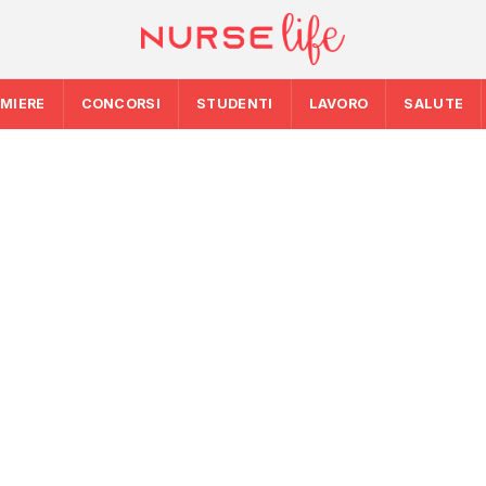
RMIERE
CONCORSI
STUDENTI
LAVORO
SALUTE
5: la spesa
SALUTE
SALUTE
 i 39
Ondata di calore in
Emergenza caldo: 
da bollino rosso, 
maci per
chiamate gestite 