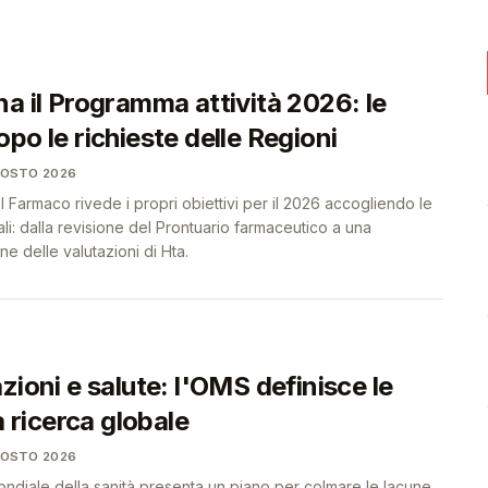
❤️
❤️
a il Programma attività 2026: le
po le richieste delle Regioni
GOSTO 2026
el Farmaco rivede i propri obiettivi per il 2026 accogliendo le
li: dalla revisione del Prontuario farmaceutico a una
e delle valutazioni di Hta.
zioni e salute: l'OMS definisce le
a ricerca globale
GOSTO 2026
ndiale della sanità presenta un piano per colmare le lacune