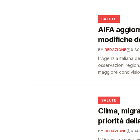
diabete e obesità
❤️
❤️
SALUTE
AIFA aggiorn
modifiche do
BY
REDAZIONE
6 A
L'Agenzia Italiana d
osservazioni regiona
maggiore condivision
❤️
SALUTE
Clima, migra
priorità dell
BY
REDAZIONE
6 A
L'Organizzazione mo