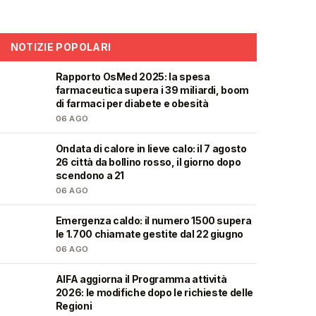
NOTIZIE POPOLARI
Rapporto OsMed 2025: la spesa
❤️
farmaceutica supera i 39 miliardi, boom
di farmaci per diabete e obesità
06 AGO
Ondata di calore in lieve calo: il 7 agosto
❤️
26 città da bollino rosso, il giorno dopo
scendono a 21
06 AGO
Emergenza caldo: il numero 1500 supera
❤️
le 1.700 chiamate gestite dal 22 giugno
06 AGO
AIFA aggiorna il Programma attività
❤️
2026: le modifiche dopo le richieste delle
Regioni