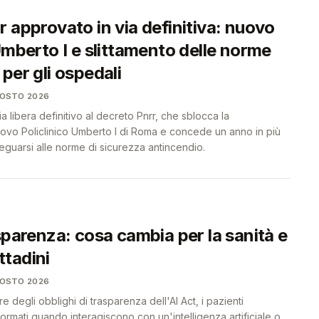
 approvato in via definitiva: nuovo
Umberto I e slittamento delle norme
per gli ospedali
GOSTO 2026
via libera definitivo al decreto Pnrr, che sblocca la
uovo Policlinico Umberto I di Roma e concede un anno in più
eguarsi alle norme di sicurezza antincendio.
sparenza: cosa cambia per la sanità e
ittadini
GOSTO 2026
re degli obblighi di trasparenza dell'AI Act, i pazienti
rmati quando interagiscono con un'intelligenza artificiale o