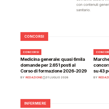
con contenuti generat
sanitario.
CONCORSI
📋
📋
CONCORSI
CONCOR
Medicina generale: quasi 6mila
Marche,
domande per 2.651 posti al
concors
Corso di formazione 2026-2029
su 43 p
BY
REDAZIONE
31 LUGLIO 2026
BY
REDAZ
INFERMIERE