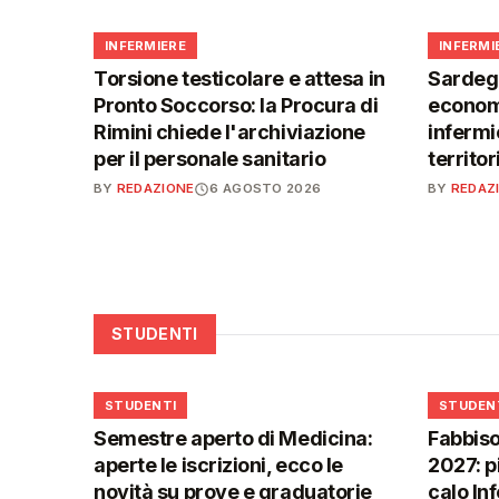
🩺
🩺
INFERMIERE
INFERMI
Torsione testicolare e attesa in
Sardegn
Pronto Soccorso: la Procura di
economi
Rimini chiede l'archiviazione
infermie
per il personale sanitario
territor
BY
REDAZIONE
6 AGOSTO 2026
BY
REDAZ
STUDENTI
🎓
🎓
STUDENTI
STUDEN
Semestre aperto di Medicina:
Fabbiso
aperte le iscrizioni, ecco le
2027: p
novità su prove e graduatorie
calo In