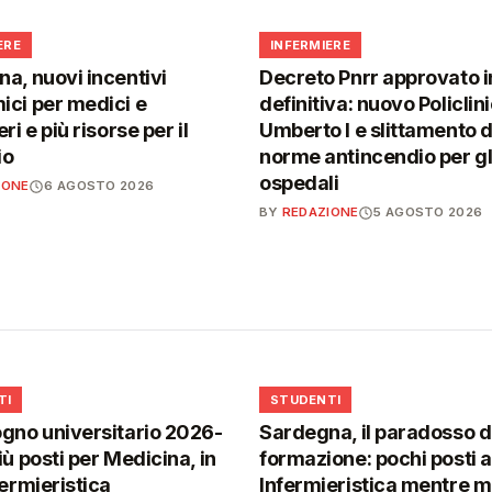
🩺
ERE
INFERMIERE
a, nuovi incentivi
Decreto Pnrr approvato i
ci per medici e
definitiva: nuovo Policlin
ri e più risorse per il
Umberto I e slittamento d
io
norme antincendio per gl
ospedali
IONE
6 AGOSTO 2026
BY
REDAZIONE
5 AGOSTO 2026
🎓
TI
STUDENTI
gno universitario 2026-
Sardegna, il paradosso d
iù posti per Medicina, in
formazione: pochi posti a
fermieristica
Infermieristica mentre 