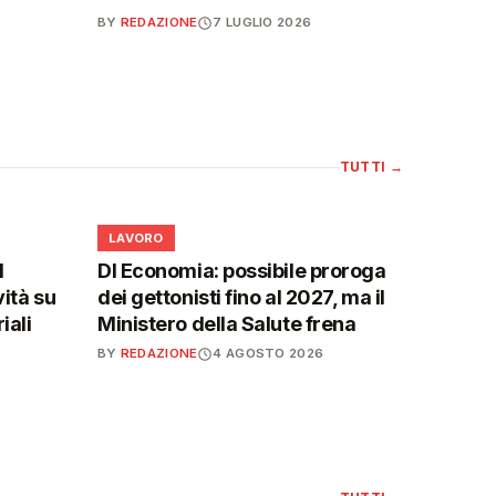
BY
REDAZIONE
7 LUGLIO 2026
TUTTI
→
💼
LAVORO
l
Dl Economia: possibile proroga
vità su
dei gettonisti fino al 2027, ma il
iali
Ministero della Salute frena
BY
REDAZIONE
4 AGOSTO 2026