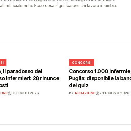
i artificialmente. Ecco cosa significa per chi lavora in ambito
📋
SI
CONCORSI
 il paradosso del
Concorso 1.000 infermier
o infermieri: 28 rinunce
Puglia: disponibile la ban
osti
dei quiz
IONE
31 LUGLIO 2026
BY
REDAZIONE
29 GIUGNO 2026