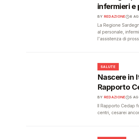
infermieri e 
BY
REDAZIONE
6 A
La Regione Sardegna 
al personale, infermi
l'assistenza di pross
❤️
SALUTE
Nascere in I
Rapporto C
BY
REDAZIONE
5 A
Il Rapporto Cedap fot
centri, cesarei anc