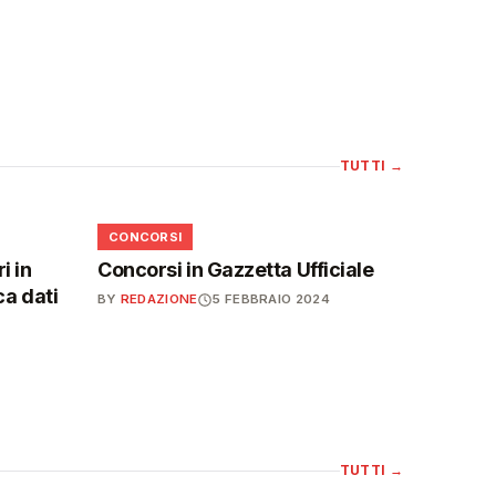
TUTTI
→
📋
CONCORSI
i in
Concorsi in Gazzetta Ufficiale
ca dati
BY
REDAZIONE
5 FEBBRAIO 2024
TUTTI
→