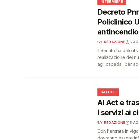
🩺
INFERMIERE
Decreto Pnrr
Policlinico 
antincendio 
BY
REDAZIONE
5 A
Il Senato ha dato il 
realizzazione del n
agli ospedali per ad
❤️
SALUTE
AI Act e tra
i servizi ai c
BY
REDAZIONE
5 A
Con l'entrata in vigo
dovranno essere info