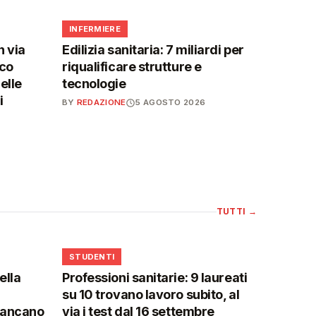
🩺
INFERMIERE
n via
Edilizia sanitaria: 7 miliardi per
ico
riqualificare strutture e
elle
tecnologie
i
BY
REDAZIONE
5 AGOSTO 2026
TUTTI
→
🎓
STUDENTI
ella
Professioni sanitarie: 9 laureati
su 10 trovano lavoro subito, al
mancano
via i test dal 16 settembre