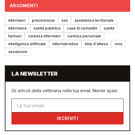
ARGOMENTI
infermieri
prevenzione
ssn
assistenza territoriale
infermiere
sanità pubblica
case di comunità
sanità
farmaci
carenza infermieri
carenza personale
intelligenza artificiale
infermieristica
liste d'attesa
oms
assunzioni
LA NEWSLETTER
Gli articoli della settimana nella tua email. Niente spam.
Indirizzo email
ISCRIVITI