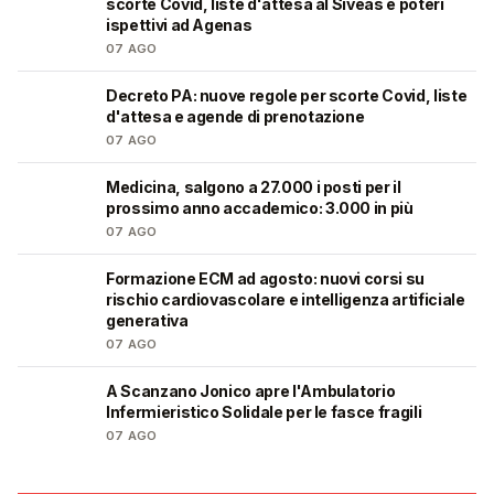
scorte Covid, liste d'attesa al Siveas e poteri
ispettivi ad Agenas
07 AGO
Decreto PA: nuove regole per scorte Covid, liste
🩺
d'attesa e agende di prenotazione
07 AGO
Medicina, salgono a 27.000 i posti per il
🎓
prossimo anno accademico: 3.000 in più
07 AGO
Formazione ECM ad agosto: nuovi corsi su
🩺
rischio cardiovascolare e intelligenza artificiale
generativa
07 AGO
A Scanzano Jonico apre l'Ambulatorio
🩺
Infermieristico Solidale per le fasce fragili
07 AGO