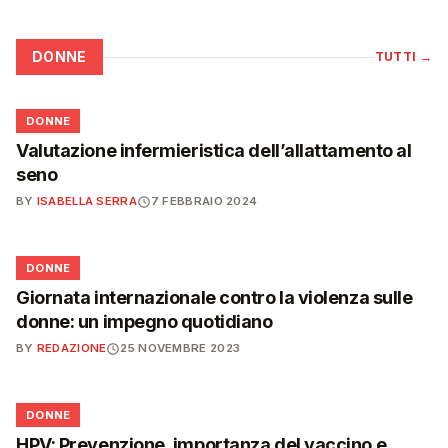
DONNE
TUTTI
→
🌸
DONNE
Valutazione infermieristica dell’allattamento al
seno
BY
ISABELLA SERRA
7 FEBBRAIO 2024
🌸
DONNE
Giornata internazionale contro la violenza sulle
donne: un impegno quotidiano
BY
REDAZIONE
25 NOVEMBRE 2023
🌸
DONNE
HPV: Prevenzione, importanza del vaccino e