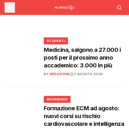
sfide che decideranno il futuro del
INFERMIERE
Decreto PA e sanità: nuovo commissario per
le scorte Covid, liste d'attesa al Siveas e
Decreto PA: nuove regole per scorte Covid,
Ssn
poteri ispettivi ad Agenas
liste d'attesa e agende di prenotazione
🩺
🩺
🩺
🎓
STUDENTI
Medicina, salgono a 27.000 i
posti per il prossimo anno
accademico: 3.000 in più
BY
REDAZIONE
7 AGOSTO 2026
🩺
INFERMIERE
Formazione ECM ad agosto:
nuovi corsi su rischio
cardiovascolare e intelligenza