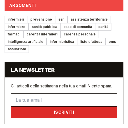
ARGOMENTI
infermieri
prevenzione
ssn
assistenza territoriale
infermiere
sanità pubblica
case di comunità
sanità
farmaci
carenza infermieri
carenza personale
intelligenza artificiale
infermieristica
liste d'attesa
oms
assunzioni
LA NEWSLETTER
Gli articoli della settimana nella tua email. Niente spam.
Indirizzo email
ISCRIVITI