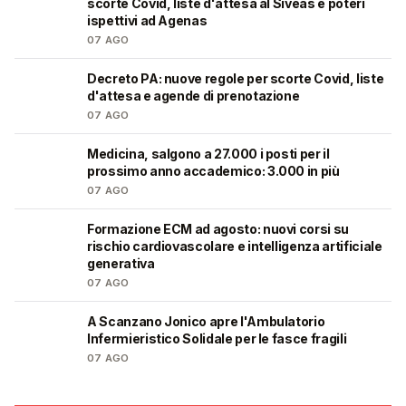
scorte Covid, liste d'attesa al Siveas e poteri
ispettivi ad Agenas
07 AGO
Decreto PA: nuove regole per scorte Covid, liste
🩺
d'attesa e agende di prenotazione
07 AGO
Medicina, salgono a 27.000 i posti per il
🎓
prossimo anno accademico: 3.000 in più
07 AGO
Formazione ECM ad agosto: nuovi corsi su
🩺
rischio cardiovascolare e intelligenza artificiale
generativa
07 AGO
A Scanzano Jonico apre l'Ambulatorio
🩺
Infermieristico Solidale per le fasce fragili
07 AGO