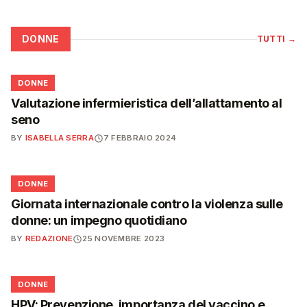
DONNE
TUTTI
→
🌸
DONNE
Valutazione infermieristica dell’allattamento al
seno
BY
ISABELLA SERRA
7 FEBBRAIO 2024
🌸
DONNE
Giornata internazionale contro la violenza sulle
donne: un impegno quotidiano
BY
REDAZIONE
25 NOVEMBRE 2023
🌸
DONNE
HPV: Prevenzione, importanza del vaccino e