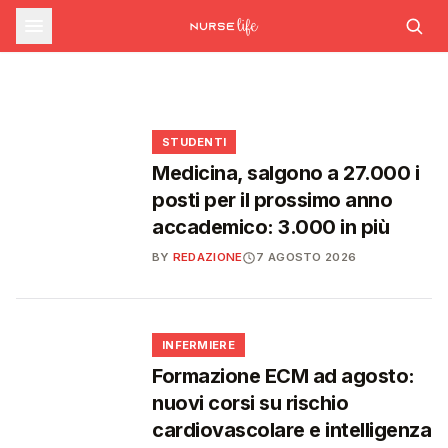
sfide che decideranno il futuro del
INFERMIERE
Decreto PA e sanità: nuovo commissario per
le scorte Covid, liste d'attesa al Siveas e
Decreto PA: nuove regole per scorte Covid,
Ssn
poteri ispettivi ad Agenas
liste d'attesa e agende di prenotazione
🩺
🩺
🩺
🎓
STUDENTI
Medicina, salgono a 27.000 i
posti per il prossimo anno
accademico: 3.000 in più
BY
REDAZIONE
7 AGOSTO 2026
🩺
INFERMIERE
Formazione ECM ad agosto:
nuovi corsi su rischio
cardiovascolare e intelligenza