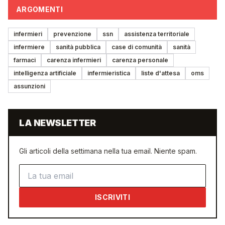
ARGOMENTI
infermieri
prevenzione
ssn
assistenza territoriale
infermiere
sanità pubblica
case di comunità
sanità
farmaci
carenza infermieri
carenza personale
intelligenza artificiale
infermieristica
liste d'attesa
oms
assunzioni
LA NEWSLETTER
Gli articoli della settimana nella tua email. Niente spam.
Indirizzo email
ISCRIVITI