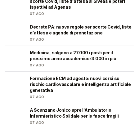
scorte Covid, liste d'attesa al Siveas e poteri
ispettivi ad Agenas
07 AGO
Decreto PA: nuove regole per scorte Covid, liste
🩺
d'attesa e agende di prenotazione
07 AGO
Medicina, salgono a 27.000 i posti per il
🎓
prossimo anno accademico: 3.000 in più
07 AGO
Formazione ECM ad agosto: nuovi corsi su
🩺
rischio cardiovascolare e intelligenza artificiale
generativa
07 AGO
A Scanzano Jonico apre l'Ambulatorio
🩺
Infermieristico Solidale per le fasce fragili
07 AGO