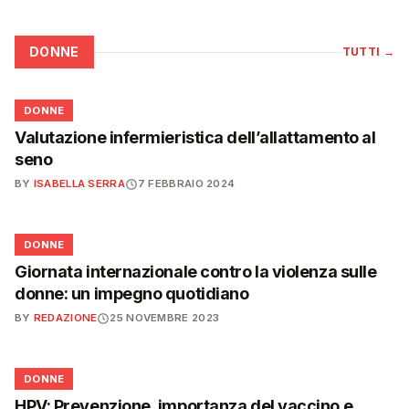
DONNE
TUTTI
→
🌸
DONNE
Valutazione infermieristica dell’allattamento al
seno
BY
ISABELLA SERRA
7 FEBBRAIO 2024
🌸
DONNE
Giornata internazionale contro la violenza sulle
donne: un impegno quotidiano
BY
REDAZIONE
25 NOVEMBRE 2023
🌸
DONNE
HPV: Prevenzione, importanza del vaccino e