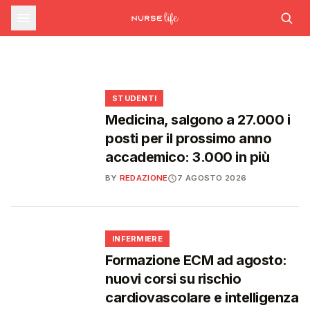
sfide che decideranno il futuro del
INFERMIERE
Decreto PA e sanità: nuovo commissario per
le scorte Covid, liste d'attesa al Siveas e
Decreto PA: nuove regole per scorte Covid,
Ssn
poteri ispettivi ad Agenas
liste d'attesa e agende di prenotazione
🩺
🩺
🩺
🎓
STUDENTI
Medicina, salgono a 27.000 i
posti per il prossimo anno
accademico: 3.000 in più
BY
REDAZIONE
7 AGOSTO 2026
🩺
INFERMIERE
Formazione ECM ad agosto:
nuovi corsi su rischio
cardiovascolare e intelligenza