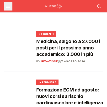
sfide che decideranno il futuro del
INFERMIERE
Decreto PA e sanità: nuovo commissario per
le scorte Covid, liste d'attesa al Siveas e
Decreto PA: nuove regole per scorte Covid,
Ssn
poteri ispettivi ad Agenas
liste d'attesa e agende di prenotazione
🩺
🩺
🩺
🎓
STUDENTI
Medicina, salgono a 27.000 i
posti per il prossimo anno
accademico: 3.000 in più
BY
REDAZIONE
7 AGOSTO 2026
🩺
INFERMIERE
Formazione ECM ad agosto:
nuovi corsi su rischio
cardiovascolare e intelligenza