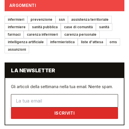
ARGOMENTI
infermieri
prevenzione
ssn
assistenza territoriale
infermiere
sanità pubblica
case di comunità
sanità
farmaci
carenza infermieri
carenza personale
intelligenza artificiale
infermieristica
liste d'attesa
oms
assunzioni
LA NEWSLETTER
Gli articoli della settimana nella tua email. Niente spam.
Indirizzo email
ISCRIVITI