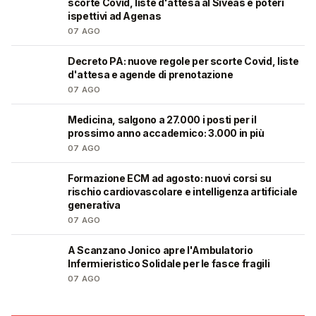
scorte Covid, liste d'attesa al Siveas e poteri
ispettivi ad Agenas
07 AGO
Decreto PA: nuove regole per scorte Covid, liste
🩺
d'attesa e agende di prenotazione
07 AGO
Medicina, salgono a 27.000 i posti per il
🎓
prossimo anno accademico: 3.000 in più
07 AGO
Formazione ECM ad agosto: nuovi corsi su
🩺
rischio cardiovascolare e intelligenza artificiale
generativa
07 AGO
A Scanzano Jonico apre l'Ambulatorio
🩺
Infermieristico Solidale per le fasce fragili
07 AGO