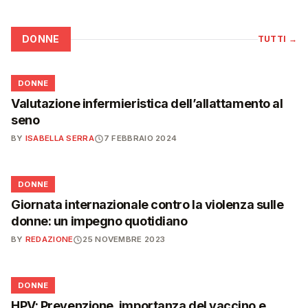
DONNE
TUTTI
→
🌸
DONNE
Valutazione infermieristica dell’allattamento al
seno
BY
ISABELLA SERRA
7 FEBBRAIO 2024
🌸
DONNE
Giornata internazionale contro la violenza sulle
donne: un impegno quotidiano
BY
REDAZIONE
25 NOVEMBRE 2023
🌸
DONNE
HPV: Prevenzione, importanza del vaccino e