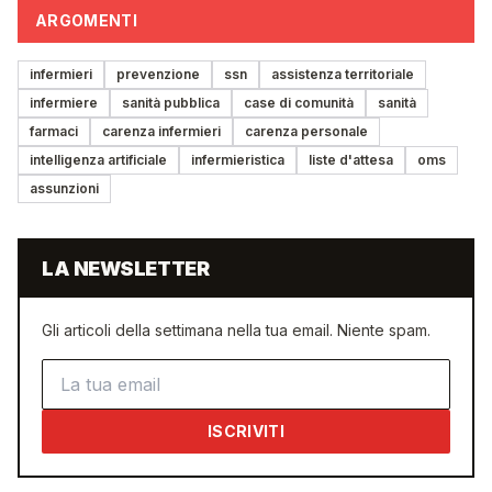
ARGOMENTI
infermieri
prevenzione
ssn
assistenza territoriale
infermiere
sanità pubblica
case di comunità
sanità
farmaci
carenza infermieri
carenza personale
intelligenza artificiale
infermieristica
liste d'attesa
oms
assunzioni
LA NEWSLETTER
Gli articoli della settimana nella tua email. Niente spam.
Indirizzo email
ISCRIVITI