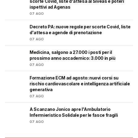
scorte Covid, liste d'attesa al Siveas e poteri
ispettivi ad Agenas
07 AGO
Decreto PA: nuove regole per scorte Covid, liste
🩺
d'attesa e agende di prenotazione
07 AGO
Medicina, salgono a 27.000 i posti per il
🎓
prossimo anno accademico: 3.000 in più
07 AGO
Formazione ECM ad agosto: nuovi corsi su
🩺
rischio cardiovascolare e intelligenza artificiale
generativa
07 AGO
A Scanzano Jonico apre l'Ambulatorio
🩺
Infermieristico Solidale per le fasce fragili
07 AGO