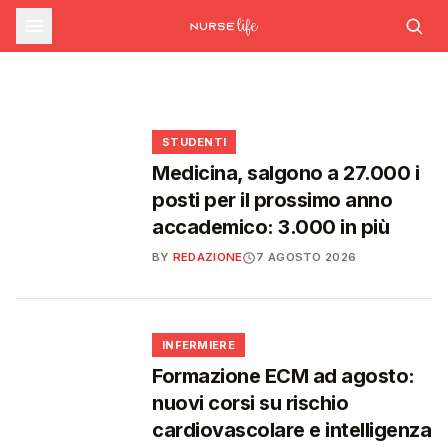
sfide che decideranno il futuro del
INFERMIERE
Decreto PA e sanità: nuovo commissario per
le scorte Covid, liste d'attesa al Siveas e
Decreto PA: nuove regole per scorte Covid,
Ssn
poteri ispettivi ad Agenas
liste d'attesa e agende di prenotazione
🩺
🩺
🩺
🎓
STUDENTI
Medicina, salgono a 27.000 i
posti per il prossimo anno
accademico: 3.000 in più
BY
REDAZIONE
7 AGOSTO 2026
🩺
INFERMIERE
Formazione ECM ad agosto:
nuovi corsi su rischio
cardiovascolare e intelligenza