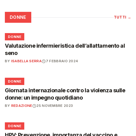
DONNE
TUTTI
→
🌸
DONNE
Valutazione infermieristica dell’allattamento al
seno
BY
ISABELLA SERRA
7 FEBBRAIO 2024
🌸
DONNE
Giornata internazionale contro la violenza sulle
donne: un impegno quotidiano
BY
REDAZIONE
25 NOVEMBRE 2023
🌸
DONNE
HPV: Prevenzione, importanza del vaccino e