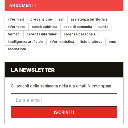
ARGOMENTI
infermieri
prevenzione
ssn
assistenza territoriale
infermiere
sanità pubblica
case di comunità
sanità
farmaci
carenza infermieri
carenza personale
intelligenza artificiale
infermieristica
liste d'attesa
oms
assunzioni
LA NEWSLETTER
Gli articoli della settimana nella tua email. Niente spam.
Indirizzo email
ISCRIVITI