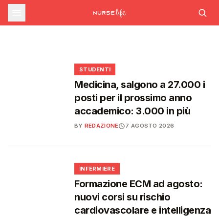
sfide che decideranno il futuro del
INFERMIERE
Decreto PA e sanità: nuovo commissario per
le scorte Covid, liste d'attesa al Siveas e
Decreto PA: nuove regole per scorte Covid,
Ssn
poteri ispettivi ad Agenas
liste d'attesa e agende di prenotazione
🩺
🩺
🩺
🎓
STUDENTI
Medicina, salgono a 27.000 i
posti per il prossimo anno
accademico: 3.000 in più
BY
REDAZIONE
7 AGOSTO 2026
🩺
INFERMIERE
Formazione ECM ad agosto:
nuovi corsi su rischio
cardiovascolare e intelligenza