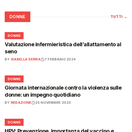
DONNE
TUTTI
→
🌸
DONNE
Valutazione infermieristica dell’allattamento al
seno
BY
ISABELLA SERRA
7 FEBBRAIO 2024
🌸
DONNE
Giornata internazionale contro la violenza sulle
donne: un impegno quotidiano
BY
REDAZIONE
25 NOVEMBRE 2023
🌸
DONNE
HPV: Prevenzione, importanza del vaccino e