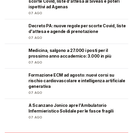
scorte Covid, liste d'attesa al Siveas e poteri
ispettivi ad Agenas
07 AGO
Decreto PA: nuove regole per scorte Covid, liste
🩺
d'attesa e agende di prenotazione
07 AGO
Medicina, salgono a 27.000 i posti per il
🎓
prossimo anno accademico: 3.000 in più
07 AGO
Formazione ECM ad agosto: nuovi corsi su
🩺
rischio cardiovascolare e intelligenza artificiale
generativa
07 AGO
A Scanzano Jonico apre l'Ambulatorio
🩺
Infermieristico Solidale per le fasce fragili
07 AGO