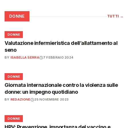
DONNE
TUTTI
→
🌸
DONNE
Valutazione infermieristica dell’allattamento al
seno
BY
ISABELLA SERRA
7 FEBBRAIO 2024
🌸
DONNE
Giornata internazionale contro la violenza sulle
donne: un impegno quotidiano
BY
REDAZIONE
25 NOVEMBRE 2023
🌸
DONNE
HPV: Prevenzione, importanza del vaccino e