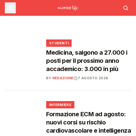
sfide che decideranno il futuro del
INFERMIERE
Decreto PA e sanità: nuovo commissario per
le scorte Covid, liste d'attesa al Siveas e
Decreto PA: nuove regole per scorte Covid,
Ssn
poteri ispettivi ad Agenas
liste d'attesa e agende di prenotazione
🩺
🩺
🩺
🎓
STUDENTI
Medicina, salgono a 27.000 i
posti per il prossimo anno
accademico: 3.000 in più
BY
REDAZIONE
7 AGOSTO 2026
🩺
INFERMIERE
Formazione ECM ad agosto:
nuovi corsi su rischio
cardiovascolare e intelligenza