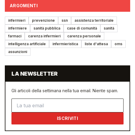
ARGOMENTI
infermieri
prevenzione
ssn
assistenza territoriale
infermiere
sanità pubblica
case di comunità
sanità
farmaci
carenza infermieri
carenza personale
intelligenza artificiale
infermieristica
liste d'attesa
oms
assunzioni
LA NEWSLETTER
Gli articoli della settimana nella tua email. Niente spam.
Indirizzo email
ISCRIVITI