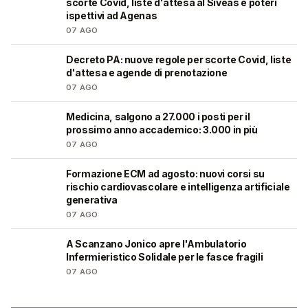
scorte Covid, liste d'attesa al Siveas e poteri
ispettivi ad Agenas
07 AGO
Decreto PA: nuove regole per scorte Covid, liste
🩺
d'attesa e agende di prenotazione
07 AGO
Medicina, salgono a 27.000 i posti per il
🎓
prossimo anno accademico: 3.000 in più
07 AGO
Formazione ECM ad agosto: nuovi corsi su
🩺
rischio cardiovascolare e intelligenza artificiale
generativa
07 AGO
A Scanzano Jonico apre l'Ambulatorio
🩺
Infermieristico Solidale per le fasce fragili
07 AGO