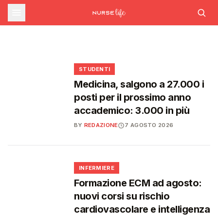
sfide che decideranno il futuro del
INFERMIERE
Decreto PA e sanità: nuovo commissario per
le scorte Covid, liste d'attesa al Siveas e
Decreto PA: nuove regole per scorte Covid,
Ssn
poteri ispettivi ad Agenas
liste d'attesa e agende di prenotazione
🩺
🩺
🩺
🎓
STUDENTI
Medicina, salgono a 27.000 i
posti per il prossimo anno
accademico: 3.000 in più
BY
REDAZIONE
7 AGOSTO 2026
🩺
INFERMIERE
Formazione ECM ad agosto:
nuovi corsi su rischio
cardiovascolare e intelligenza