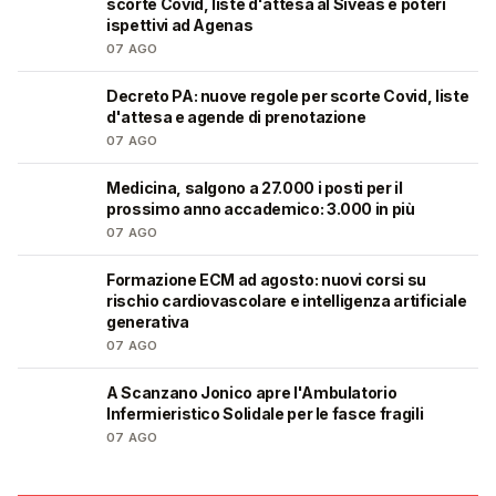
scorte Covid, liste d'attesa al Siveas e poteri
ispettivi ad Agenas
07 AGO
Decreto PA: nuove regole per scorte Covid, liste
🩺
d'attesa e agende di prenotazione
07 AGO
Medicina, salgono a 27.000 i posti per il
🎓
prossimo anno accademico: 3.000 in più
07 AGO
Formazione ECM ad agosto: nuovi corsi su
🩺
rischio cardiovascolare e intelligenza artificiale
generativa
07 AGO
A Scanzano Jonico apre l'Ambulatorio
🩺
Infermieristico Solidale per le fasce fragili
07 AGO