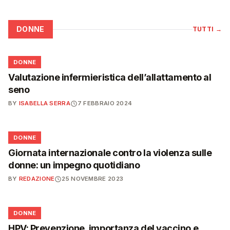
DONNE
TUTTI
→
🌸
DONNE
Valutazione infermieristica dell’allattamento al
seno
BY
ISABELLA SERRA
7 FEBBRAIO 2024
🌸
DONNE
Giornata internazionale contro la violenza sulle
donne: un impegno quotidiano
BY
REDAZIONE
25 NOVEMBRE 2023
🌸
DONNE
HPV: Prevenzione, importanza del vaccino e