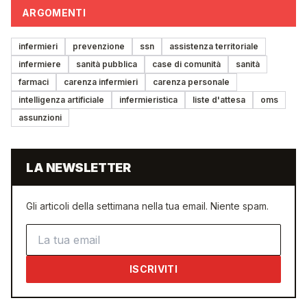
ARGOMENTI
infermieri
prevenzione
ssn
assistenza territoriale
infermiere
sanità pubblica
case di comunità
sanità
farmaci
carenza infermieri
carenza personale
intelligenza artificiale
infermieristica
liste d'attesa
oms
assunzioni
LA NEWSLETTER
Gli articoli della settimana nella tua email. Niente spam.
Indirizzo email
ISCRIVITI