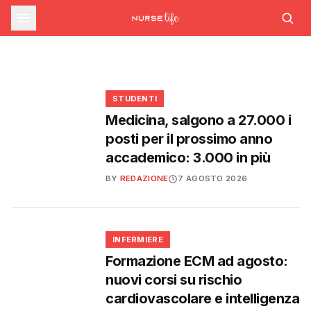
sfide che decideranno il futuro del
INFERMIERE
Decreto PA e sanità: nuovo commissario per
le scorte Covid, liste d'attesa al Siveas e
Decreto PA: nuove regole per scorte Covid,
Ssn
poteri ispettivi ad Agenas
liste d'attesa e agende di prenotazione
🩺
🩺
🩺
🎓
STUDENTI
Medicina, salgono a 27.000 i
posti per il prossimo anno
accademico: 3.000 in più
BY
REDAZIONE
7 AGOSTO 2026
🩺
INFERMIERE
Formazione ECM ad agosto:
nuovi corsi su rischio
cardiovascolare e intelligenza