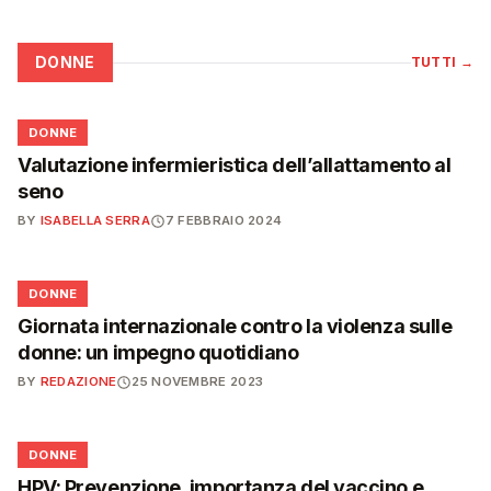
DONNE
TUTTI
→
🌸
DONNE
Valutazione infermieristica dell’allattamento al
seno
BY
ISABELLA SERRA
7 FEBBRAIO 2024
🌸
DONNE
Giornata internazionale contro la violenza sulle
donne: un impegno quotidiano
BY
REDAZIONE
25 NOVEMBRE 2023
🌸
DONNE
HPV: Prevenzione, importanza del vaccino e