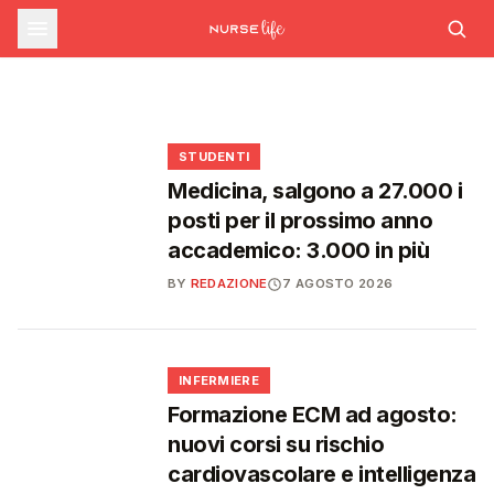
sfide che decideranno il futuro del
INFERMIERE
Decreto PA e sanità: nuovo commissario per
le scorte Covid, liste d'attesa al Siveas e
Decreto PA: nuove regole per scorte Covid,
Ssn
poteri ispettivi ad Agenas
liste d'attesa e agende di prenotazione
🩺
🩺
🩺
🎓
STUDENTI
Medicina, salgono a 27.000 i
posti per il prossimo anno
accademico: 3.000 in più
BY
REDAZIONE
7 AGOSTO 2026
🩺
INFERMIERE
Formazione ECM ad agosto:
nuovi corsi su rischio
cardiovascolare e intelligenza