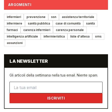
ARGOMENTI
infermieri
prevenzione
ssn
assistenza territoriale
infermiere
sanità pubblica
case di comunità
sanità
farmaci
carenza infermieri
carenza personale
intelligenza artificiale
infermieristica
liste d'attesa
oms
assunzioni
LA NEWSLETTER
Gli articoli della settimana nella tua email. Niente spam.
Indirizzo email
ISCRIVITI