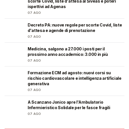
scorte Covid, liste d'attesa al Siveas e poteri
ispettivi ad Agenas
07 AGO
Decreto PA: nuove regole per scorte Covid, liste
🩺
d'attesa e agende di prenotazione
07 AGO
Medicina, salgono a 27.000 i posti per il
🎓
prossimo anno accademico: 3.000 in più
07 AGO
Formazione ECM ad agosto: nuovi corsi su
🩺
rischio cardiovascolare e intelligenza artificiale
generativa
07 AGO
A Scanzano Jonico apre l'Ambulatorio
🩺
Infermieristico Solidale per le fasce fragili
07 AGO