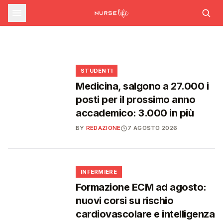
sfide che decideranno il futuro del
INFERMIERE
Decreto PA e sanità: nuovo commissario per
le scorte Covid, liste d'attesa al Siveas e
Decreto PA: nuove regole per scorte Covid,
Ssn
poteri ispettivi ad Agenas
liste d'attesa e agende di prenotazione
🩺
🩺
🩺
🎓
STUDENTI
Medicina, salgono a 27.000 i
posti per il prossimo anno
accademico: 3.000 in più
BY
REDAZIONE
7 AGOSTO 2026
🩺
INFERMIERE
Formazione ECM ad agosto:
nuovi corsi su rischio
cardiovascolare e intelligenza