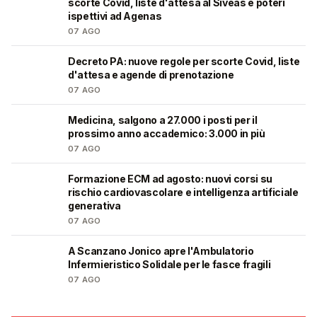
scorte Covid, liste d'attesa al Siveas e poteri
ispettivi ad Agenas
07 AGO
Decreto PA: nuove regole per scorte Covid, liste
🩺
d'attesa e agende di prenotazione
07 AGO
Medicina, salgono a 27.000 i posti per il
🎓
prossimo anno accademico: 3.000 in più
07 AGO
Formazione ECM ad agosto: nuovi corsi su
🩺
rischio cardiovascolare e intelligenza artificiale
generativa
07 AGO
A Scanzano Jonico apre l'Ambulatorio
🩺
Infermieristico Solidale per le fasce fragili
07 AGO