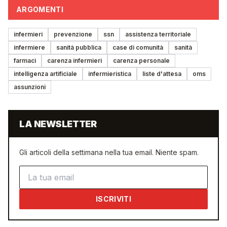
ARGOMENTI
infermieri
prevenzione
ssn
assistenza territoriale
infermiere
sanità pubblica
case di comunità
sanità
farmaci
carenza infermieri
carenza personale
intelligenza artificiale
infermieristica
liste d'attesa
oms
assunzioni
LA NEWSLETTER
Gli articoli della settimana nella tua email. Niente spam.
Indirizzo email
ISCRIVITI