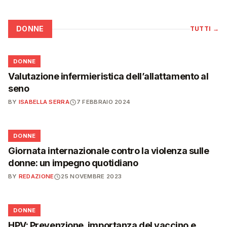
DONNE
TUTTI
→
🌸
DONNE
Valutazione infermieristica dell’allattamento al
seno
BY
ISABELLA SERRA
7 FEBBRAIO 2024
🌸
DONNE
Giornata internazionale contro la violenza sulle
donne: un impegno quotidiano
BY
REDAZIONE
25 NOVEMBRE 2023
🌸
DONNE
HPV: Prevenzione, importanza del vaccino e