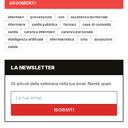
ARGOMENTI
infermieri
prevenzione
ssn
assistenza territoriale
infermiere
sanità pubblica
farmaci
case di comunità
sanità
carenza infermieri
carenza personale
intelligenza artificiale
infermieristica
oms
assunzioni
salute
LA NEWSLETTER
Gli articoli della settimana nella tua email. Niente spam.
Indirizzo email
ISCRIVITI