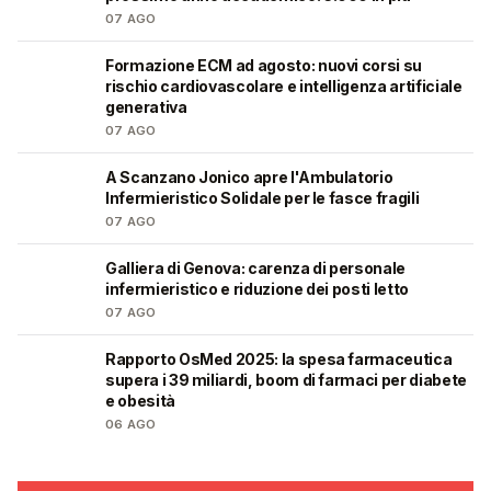
07 AGO
Formazione ECM ad agosto: nuovi corsi su
🩺
rischio cardiovascolare e intelligenza artificiale
generativa
07 AGO
A Scanzano Jonico apre l'Ambulatorio
🩺
Infermieristico Solidale per le fasce fragili
07 AGO
Galliera di Genova: carenza di personale
🩺
infermieristico e riduzione dei posti letto
07 AGO
Rapporto OsMed 2025: la spesa farmaceutica
❤️
supera i 39 miliardi, boom di farmaci per diabete
e obesità
06 AGO