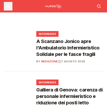
commissario per le scorte Covid,
STUDENTI
Formazione ECM ad agosto: nuovi corsi su
Medicina, salgono a 27.000 i posti per il
rischio cardiovascolare e intelligenza
liste d'attesa al Siveas e poteri
prossimo anno accademico: 3.000 in più
artificiale generativa
ispettivi ad Agenas
🩺
🎓
🩺
🩺
INFERMIERE
A Scanzano Jonico apre
l'Ambulatorio Infermieristico
Solidale per le fasce fragili
BY
REDAZIONE
7 AGOSTO 2026
🩺
INFERMIERE
Galliera di Genova: carenza di
personale infermieristico e
riduzione dei posti letto