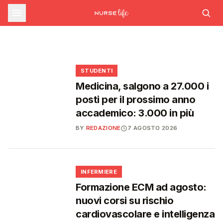
sfide che decideranno il futuro del
INFERMIERE
Decreto PA e sanità: nuovo commissario per
le scorte Covid, liste d'attesa al Siveas e
Decreto PA: nuove regole per scorte Covid,
Ssn
poteri ispettivi ad Agenas
liste d'attesa e agende di prenotazione
🩺
🩺
🩺
🎓
STUDENTI
Medicina, salgono a 27.000 i
posti per il prossimo anno
accademico: 3.000 in più
BY
REDAZIONE
7 AGOSTO 2026
🩺
INFERMIERE
Formazione ECM ad agosto:
nuovi corsi su rischio
cardiovascolare e intelligenza