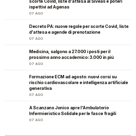
scorte Covid, liste d'attesa al Siveas e poteri
ispettivi ad Agenas
07 AGO
Decreto PA: nuove regole per scorte Covid, liste
🩺
d'attesa e agende di prenotazione
07 AGO
Medicina, salgono a 27.000 i posti per il
🎓
prossimo anno accademico: 3.000 in più
07 AGO
Formazione ECM ad agosto: nuovi corsi su
🩺
rischio cardiovascolare e intelligenza artificiale
generativa
07 AGO
A Scanzano Jonico apre l'Ambulatorio
🩺
Infermieristico Solidale per le fasce fragili
07 AGO