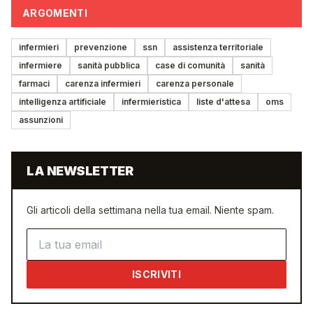
ARGOMENTI
infermieri
prevenzione
ssn
assistenza territoriale
infermiere
sanità pubblica
case di comunità
sanità
farmaci
carenza infermieri
carenza personale
intelligenza artificiale
infermieristica
liste d'attesa
oms
assunzioni
LA NEWSLETTER
Gli articoli della settimana nella tua email. Niente spam.
Indirizzo email
ISCRIVITI