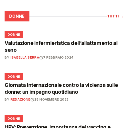
DONNE
TUTTI
→
🌸
DONNE
Valutazione infermieristica dell’allattamento al
seno
BY
ISABELLA SERRA
7 FEBBRAIO 2024
🌸
DONNE
Giornata internazionale contro la violenza sulle
donne: un impegno quotidiano
BY
REDAZIONE
25 NOVEMBRE 2023
🌸
DONNE
HPV: Prevenzione, importanza del vaccino e