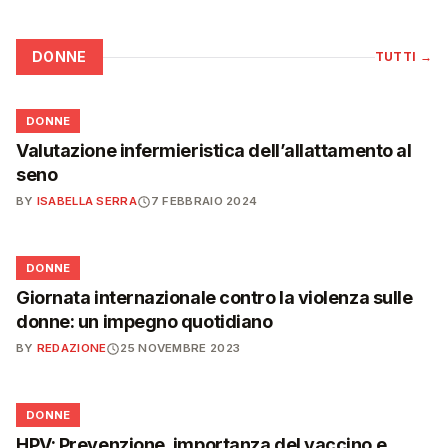
DONNE
TUTTI
→
🌸
DONNE
Valutazione infermieristica dell’allattamento al
seno
BY
ISABELLA SERRA
7 FEBBRAIO 2024
🌸
DONNE
Giornata internazionale contro la violenza sulle
donne: un impegno quotidiano
BY
REDAZIONE
25 NOVEMBRE 2023
🌸
DONNE
HPV: Prevenzione, importanza del vaccino e