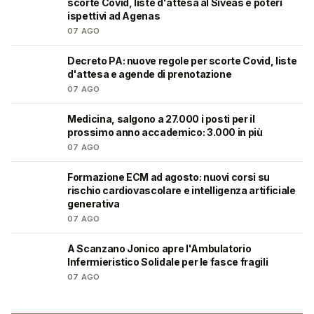
scorte Covid, liste d'attesa al Siveas e poteri
ispettivi ad Agenas
07 AGO
Decreto PA: nuove regole per scorte Covid, liste
🩺
d'attesa e agende di prenotazione
07 AGO
Medicina, salgono a 27.000 i posti per il
🎓
prossimo anno accademico: 3.000 in più
07 AGO
Formazione ECM ad agosto: nuovi corsi su
🩺
rischio cardiovascolare e intelligenza artificiale
generativa
07 AGO
A Scanzano Jonico apre l'Ambulatorio
🩺
Infermieristico Solidale per le fasce fragili
07 AGO