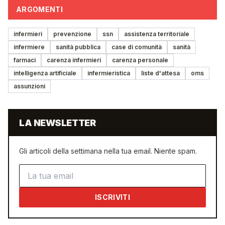
ARGOMENTI
infermieri
prevenzione
ssn
assistenza territoriale
infermiere
sanità pubblica
case di comunità
sanità
farmaci
carenza infermieri
carenza personale
intelligenza artificiale
infermieristica
liste d'attesa
oms
assunzioni
LA NEWSLETTER
Gli articoli della settimana nella tua email. Niente spam.
Indirizzo email
ISCRIVITI