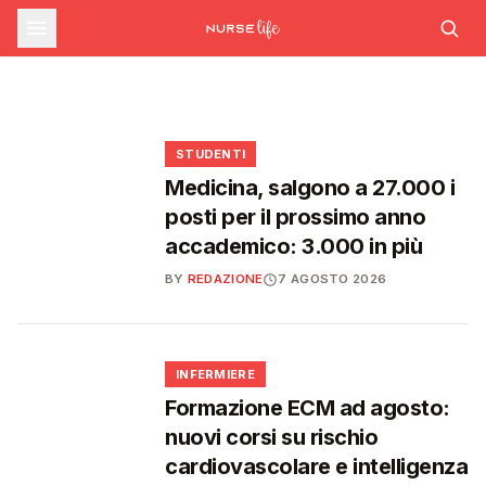
sfide che decideranno il futuro del
INFERMIERE
Decreto PA e sanità: nuovo commissario per
le scorte Covid, liste d'attesa al Siveas e
Decreto PA: nuove regole per scorte Covid,
Ssn
poteri ispettivi ad Agenas
liste d'attesa e agende di prenotazione
🩺
🩺
🩺
🎓
STUDENTI
Medicina, salgono a 27.000 i
posti per il prossimo anno
accademico: 3.000 in più
BY
REDAZIONE
7 AGOSTO 2026
🩺
INFERMIERE
Formazione ECM ad agosto:
nuovi corsi su rischio
cardiovascolare e intelligenza