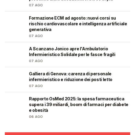
07 AGO
Formazione ECM ad agosto: nuovi corsi su
🩺
rischio cardiovascolare e intelligenza artificiale
generativa
07 AGO
A Scanzano Jonico apre l'Ambulatorio
🩺
Infermieristico Solidale per le fasce fragili
07 AGO
Galliera di Genova: carenza di personale
🩺
infermieristico e riduzione dei posti letto
07 AGO
Rapporto OsMed 2025: la spesa farmaceutica
❤️
supera i 39 miliardi, boom di farmaci per diabete
e obesità
06 AGO