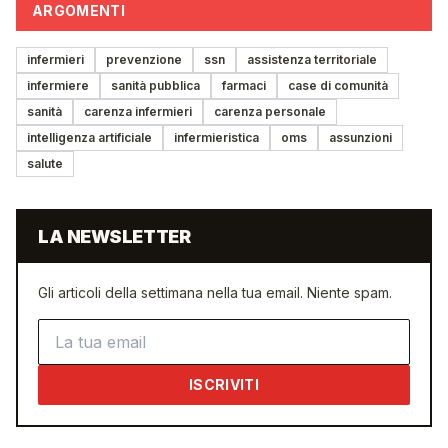
ARGOMENTI
infermieri
prevenzione
ssn
assistenza territoriale
infermiere
sanità pubblica
farmaci
case di comunità
sanità
carenza infermieri
carenza personale
intelligenza artificiale
infermieristica
oms
assunzioni
salute
LA NEWSLETTER
Gli articoli della settimana nella tua email. Niente spam.
Indirizzo email
ISCRIVITI