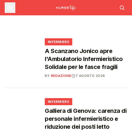
commissario per le scorte Covid,
STUDENTI
Formazione ECM ad agosto: nuovi corsi su
Medicina, salgono a 27.000 i posti per il
rischio cardiovascolare e intelligenza
liste d'attesa al Siveas e poteri
prossimo anno accademico: 3.000 in più
artificiale generativa
ispettivi ad Agenas
🩺
🎓
🩺
🩺
INFERMIERE
A Scanzano Jonico apre
l'Ambulatorio Infermieristico
Solidale per le fasce fragili
BY
REDAZIONE
7 AGOSTO 2026
🩺
INFERMIERE
Galliera di Genova: carenza di
personale infermieristico e
riduzione dei posti letto