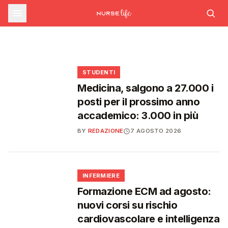
sfide che decideranno il futuro del
INFERMIERE
Decreto PA e sanità: nuovo commissario per
le scorte Covid, liste d'attesa al Siveas e
Decreto PA: nuove regole per scorte Covid,
Ssn
poteri ispettivi ad Agenas
liste d'attesa e agende di prenotazione
🩺
🩺
🩺
🎓
STUDENTI
Medicina, salgono a 27.000 i
posti per il prossimo anno
accademico: 3.000 in più
BY
REDAZIONE
7 AGOSTO 2026
🩺
INFERMIERE
Formazione ECM ad agosto:
nuovi corsi su rischio
cardiovascolare e intelligenza