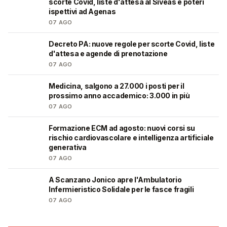
scorte Covid, liste d'attesa al Siveas e poteri
ispettivi ad Agenas
07 AGO
Decreto PA: nuove regole per scorte Covid, liste
🩺
d'attesa e agende di prenotazione
07 AGO
Medicina, salgono a 27.000 i posti per il
🎓
prossimo anno accademico: 3.000 in più
07 AGO
Formazione ECM ad agosto: nuovi corsi su
🩺
rischio cardiovascolare e intelligenza artificiale
generativa
07 AGO
A Scanzano Jonico apre l'Ambulatorio
🩺
Infermieristico Solidale per le fasce fragili
07 AGO