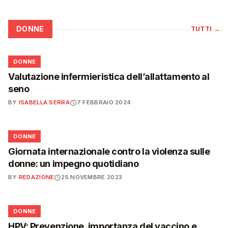
DONNE
TUTTI
→
🌸
DONNE
Valutazione infermieristica dell’allattamento al
seno
BY
ISABELLA SERRA
7 FEBBRAIO 2024
🌸
DONNE
Giornata internazionale contro la violenza sulle
donne: un impegno quotidiano
BY
REDAZIONE
25 NOVEMBRE 2023
🌸
DONNE
HPV: Prevenzione, importanza del vaccino e