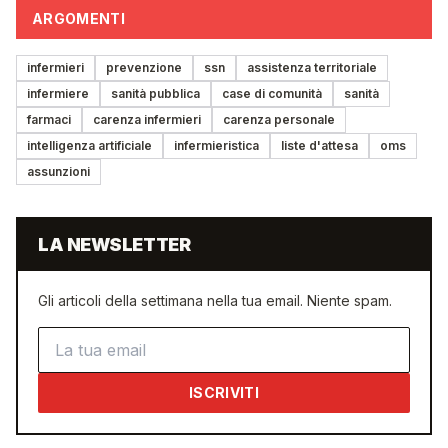
ARGOMENTI
infermieri
prevenzione
ssn
assistenza territoriale
infermiere
sanità pubblica
case di comunità
sanità
farmaci
carenza infermieri
carenza personale
intelligenza artificiale
infermieristica
liste d'attesa
oms
assunzioni
LA NEWSLETTER
Gli articoli della settimana nella tua email. Niente spam.
Indirizzo email
ISCRIVITI