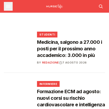
sfide che decideranno il futuro del
INFERMIERE
Decreto PA e sanità: nuovo commissario per
le scorte Covid, liste d'attesa al Siveas e
Decreto PA: nuove regole per scorte Covid,
Ssn
poteri ispettivi ad Agenas
liste d'attesa e agende di prenotazione
🩺
🩺
🩺
🎓
STUDENTI
Medicina, salgono a 27.000 i
posti per il prossimo anno
accademico: 3.000 in più
BY
REDAZIONE
7 AGOSTO 2026
🩺
INFERMIERE
Formazione ECM ad agosto:
nuovi corsi su rischio
cardiovascolare e intelligenza