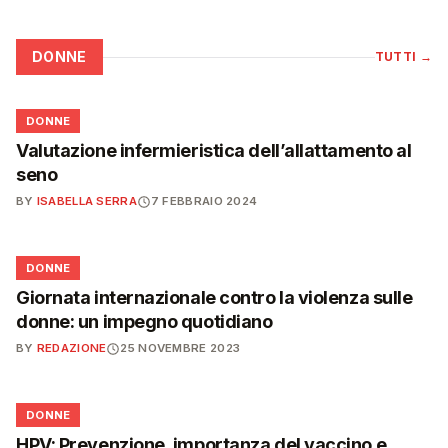
DONNE
TUTTI
→
🌸
DONNE
Valutazione infermieristica dell’allattamento al
seno
BY
ISABELLA SERRA
7 FEBBRAIO 2024
🌸
DONNE
Giornata internazionale contro la violenza sulle
donne: un impegno quotidiano
BY
REDAZIONE
25 NOVEMBRE 2023
🌸
DONNE
HPV: Prevenzione, importanza del vaccino e