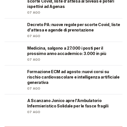
scorte Covid, liste d'attesa al Siveas e poteri
ispettivi ad Agenas
07 AGO
Decreto PA: nuove regole per scorte Covid, liste
🩺
d'attesa e agende di prenotazione
07 AGO
Medicina, salgono a 27.000 i posti per il
🎓
prossimo anno accademico: 3.000 in più
07 AGO
Formazione ECM ad agosto: nuovi corsi su
🩺
rischio cardiovascolare e intelligenza artificiale
generativa
07 AGO
A Scanzano Jonico apre l'Ambulatorio
🩺
Infermieristico Solidale per le fasce fragili
07 AGO