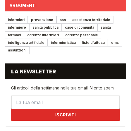
ARGOMENTI
infermieri
prevenzione
ssn
assistenza territoriale
infermiere
sanità pubblica
case di comunità
sanità
farmaci
carenza infermieri
carenza personale
intelligenza artificiale
infermieristica
liste d'attesa
oms
assunzioni
LA NEWSLETTER
Gli articoli della settimana nella tua email. Niente spam.
Indirizzo email
ISCRIVITI