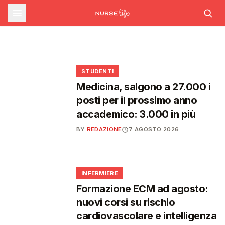
sfide che decideranno il futuro del
INFERMIERE
Decreto PA e sanità: nuovo commissario per
le scorte Covid, liste d'attesa al Siveas e
Decreto PA: nuove regole per scorte Covid,
Ssn
poteri ispettivi ad Agenas
liste d'attesa e agende di prenotazione
🩺
🩺
🩺
🎓
STUDENTI
Medicina, salgono a 27.000 i
posti per il prossimo anno
accademico: 3.000 in più
BY
REDAZIONE
7 AGOSTO 2026
🩺
INFERMIERE
Formazione ECM ad agosto:
nuovi corsi su rischio
cardiovascolare e intelligenza