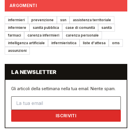
ARGOMENTI
infermieri
prevenzione
ssn
assistenza territoriale
infermiere
sanità pubblica
case di comunità
sanità
farmaci
carenza infermieri
carenza personale
intelligenza artificiale
infermieristica
liste d'attesa
oms
assunzioni
LA NEWSLETTER
Gli articoli della settimana nella tua email. Niente spam.
Indirizzo email
ISCRIVITI