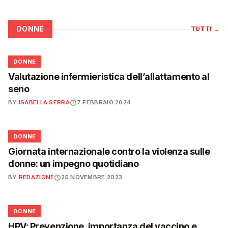
DONNE
TUTTI
→
🌸
DONNE
Valutazione infermieristica dell’allattamento al
seno
BY
ISABELLA SERRA
7 FEBBRAIO 2024
🌸
DONNE
Giornata internazionale contro la violenza sulle
donne: un impegno quotidiano
BY
REDAZIONE
25 NOVEMBRE 2023
🌸
DONNE
HPV: Prevenzione, importanza del vaccino e