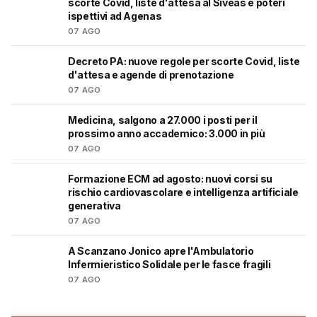
scorte Covid, liste d'attesa al Siveas e poteri
ispettivi ad Agenas
07 AGO
Decreto PA: nuove regole per scorte Covid, liste
🩺
d'attesa e agende di prenotazione
07 AGO
Medicina, salgono a 27.000 i posti per il
🎓
prossimo anno accademico: 3.000 in più
07 AGO
Formazione ECM ad agosto: nuovi corsi su
🩺
rischio cardiovascolare e intelligenza artificiale
generativa
07 AGO
A Scanzano Jonico apre l'Ambulatorio
🩺
Infermieristico Solidale per le fasce fragili
07 AGO