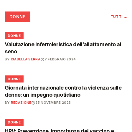
DONNE
TUTTI
→
🌸
DONNE
Valutazione infermieristica dell’allattamento al
seno
BY
ISABELLA SERRA
7 FEBBRAIO 2024
🌸
DONNE
Giornata internazionale contro la violenza sulle
donne: un impegno quotidiano
BY
REDAZIONE
25 NOVEMBRE 2023
🌸
DONNE
HPV: Prevenzione, importanza del vaccino e