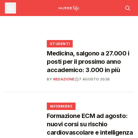
sfide che decideranno il futuro del
INFERMIERE
Decreto PA e sanità: nuovo commissario per
le scorte Covid, liste d'attesa al Siveas e
Decreto PA: nuove regole per scorte Covid,
Ssn
poteri ispettivi ad Agenas
liste d'attesa e agende di prenotazione
🩺
🩺
🩺
🎓
STUDENTI
Medicina, salgono a 27.000 i
posti per il prossimo anno
accademico: 3.000 in più
BY
REDAZIONE
7 AGOSTO 2026
🩺
INFERMIERE
Formazione ECM ad agosto:
nuovi corsi su rischio
cardiovascolare e intelligenza