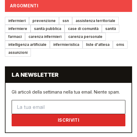
ARGOMENTI
infermieri
prevenzione
ssn
assistenza territoriale
infermiere
sanità pubblica
case di comunità
sanità
farmaci
carenza infermieri
carenza personale
intelligenza artificiale
infermieristica
liste d'attesa
oms
assunzioni
LA NEWSLETTER
Gli articoli della settimana nella tua email. Niente spam.
Indirizzo email
ISCRIVITI