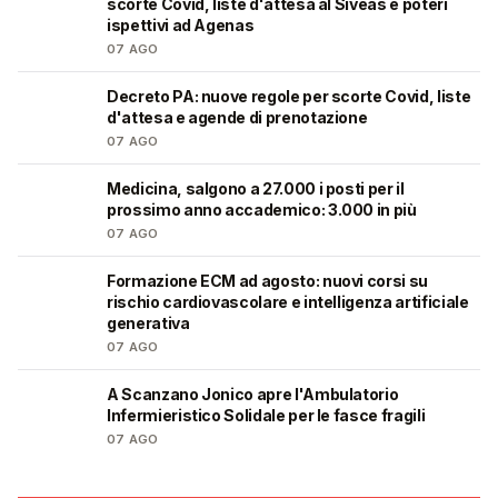
scorte Covid, liste d'attesa al Siveas e poteri
ispettivi ad Agenas
07 AGO
Decreto PA: nuove regole per scorte Covid, liste
🩺
d'attesa e agende di prenotazione
07 AGO
Medicina, salgono a 27.000 i posti per il
🎓
prossimo anno accademico: 3.000 in più
07 AGO
Formazione ECM ad agosto: nuovi corsi su
🩺
rischio cardiovascolare e intelligenza artificiale
generativa
07 AGO
A Scanzano Jonico apre l'Ambulatorio
🩺
Infermieristico Solidale per le fasce fragili
07 AGO