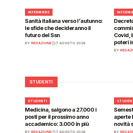
🩺
🩺
INFERMIERE
INFERMI
Sanità italiana verso l'autunno:
Decreto
le sfide che decideranno il
commiss
futuro del Ssn
Covid, l
poteri 
BY
REDAZIONE
7 AGOSTO 2026
BY
REDAZ
STUDENTI
🎓
🎓
STUDENTI
STUDEN
Medicina, salgono a 27.000 i
Semestr
posti per il prossimo anno
aperte l
accademico: 3.000 in più
novità 
BY
REDAZIONE
7 AGOSTO 2026
BY
REDAZ