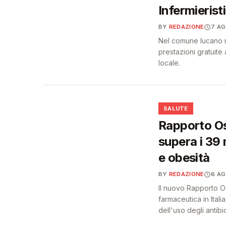
Infermieristi
BY
REDAZIONE
7 A
Nel comune lucano na
prestazioni gratuite a
locale.
❤️
SALUTE
Rapporto Os
supera i 39 
e obesità
BY
REDAZIONE
6 A
Il nuovo Rapporto O
farmaceutica in Itali
dell'uso degli antibiot