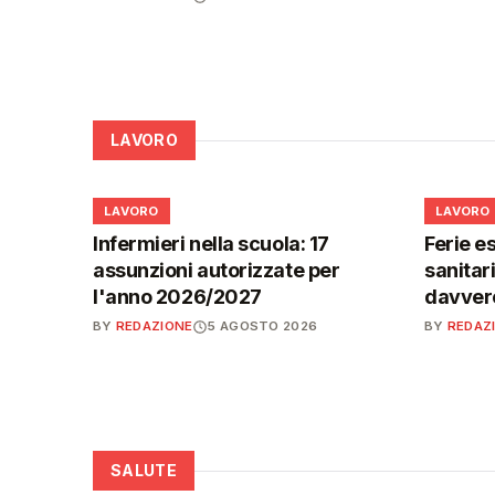
LAVORO
💼
💼
LAVORO
LAVORO
Infermieri nella scuola: 17
Ferie es
assunzioni autorizzate per
sanitar
l'anno 2026/2027
davvero
BY
REDAZIONE
5 AGOSTO 2026
BY
REDAZ
SALUTE