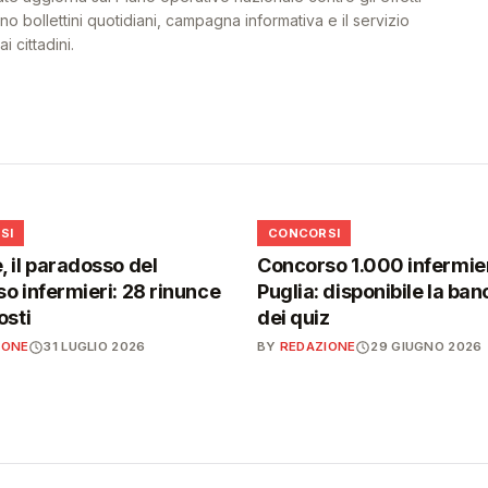
o bollettini quotidiani, campagna informativa e il servizio
i cittadini.
📋
SI
CONCORSI
 il paradosso del
Concorso 1.000 infermier
o infermieri: 28 rinunce
Puglia: disponibile la ban
osti
dei quiz
IONE
31 LUGLIO 2026
BY
REDAZIONE
29 GIUGNO 2026