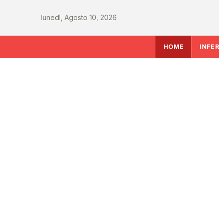
lunedì, Agosto 10, 2026
HOME
INFE
INFERMIERE
Sanità italiana verso
le sfide che decidera
del Ssn