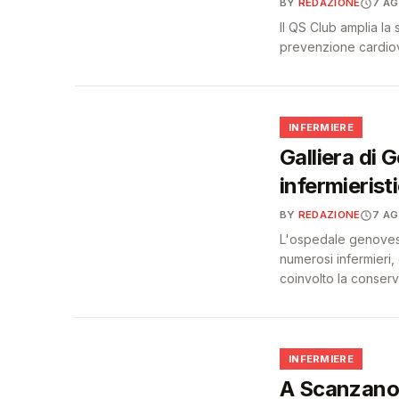
BY
REDAZIONE
7 A
Il QS Club amplia la
prevenzione cardiova
🩺
INFERMIERE
Galliera di 
infermierist
BY
REDAZIONE
7 A
L'ospedale genovese 
numerosi infermieri,
coinvolto la conser
🩺
INFERMIERE
A Scanzano 