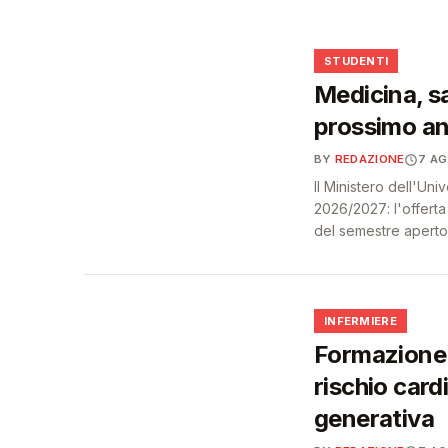
🩺
🎓
STUDENTI
Medicina, sa
prossimo an
BY
REDAZIONE
7 A
Il Ministero dell'Un
2026/2027: l'offert
del semestre aperto
🩺
INFERMIERE
Formazione 
rischio card
generativa