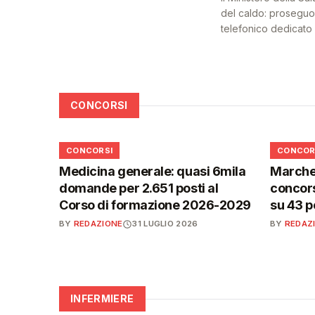
del caldo: proseguon
telefonico dedicato a
CONCORSI
📋
📋
CONCORSI
CONCOR
Medicina generale: quasi 6mila
Marche,
domande per 2.651 posti al
concors
Corso di formazione 2026-2029
su 43 p
BY
REDAZIONE
31 LUGLIO 2026
BY
REDAZ
INFERMIERE