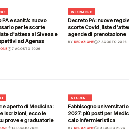
🩺
ERE
INFERMIERE
 PA e sanità: nuovo
Decreto PA: nuove regole
ario per le scorte
scorte Covid, liste d'atte
iste d'attesa al Siveas e
agende di prenotazione
ispettivi ad Agenas
BY
REDAZIONE
7 AGOSTO 2026
IONE
7 AGOSTO 2026
🎓
TI
STUDENTI
e aperto di Medicina:
Fabbisogno universitari
e iscrizioni, ecco le
2027: più posti per Medici
su prove e graduatorie
calo Infermieristica
IONE
14 LUGLIO 2026
BY
REDAZIONE
10 LUGLIO 2026