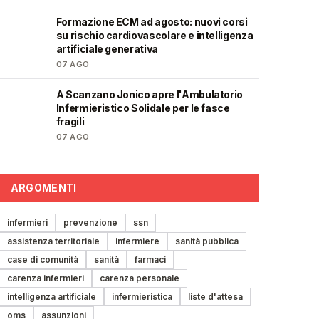
Formazione ECM ad agosto: nuovi corsi
🩺
su rischio cardiovascolare e intelligenza
artificiale generativa
07 AGO
A Scanzano Jonico apre l'Ambulatorio
🩺
Infermieristico Solidale per le fasce
fragili
07 AGO
ARGOMENTI
infermieri
prevenzione
ssn
assistenza territoriale
infermiere
sanità pubblica
case di comunità
sanità
farmaci
carenza infermieri
carenza personale
intelligenza artificiale
infermieristica
liste d'attesa
oms
assunzioni