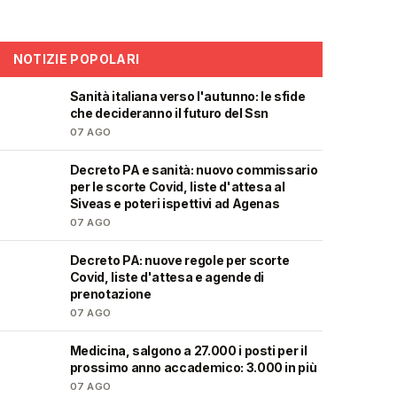
NOTIZIE POPOLARI
Sanità italiana verso l'autunno: le sfide
🩺
che decideranno il futuro del Ssn
07 AGO
Decreto PA e sanità: nuovo commissario
🩺
per le scorte Covid, liste d'attesa al
Siveas e poteri ispettivi ad Agenas
07 AGO
Decreto PA: nuove regole per scorte
🩺
Covid, liste d'attesa e agende di
prenotazione
07 AGO
Medicina, salgono a 27.000 i posti per il
🎓
prossimo anno accademico: 3.000 in più
07 AGO