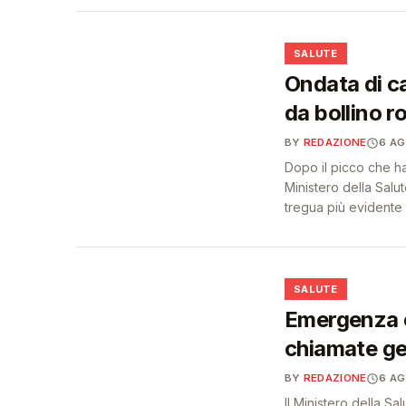
❤️
SALUTE
Ondata di cal
da bollino r
BY
REDAZIONE
6 A
Dopo il picco che ha 
Ministero della Sal
tregua più evidente 
❤️
SALUTE
Emergenza c
chiamate ge
BY
REDAZIONE
6 A
Il Ministero della Sa