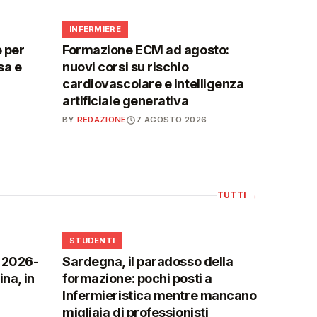
🩺
INFERMIERE
 per
Formazione ECM ad agosto:
sa e
nuovi corsi su rischio
cardiovascolare e intelligenza
artificiale generativa
BY
REDAZIONE
7 AGOSTO 2026
TUTTI
→
🎓
STUDENTI
o 2026-
Sardegna, il paradosso della
na, in
formazione: pochi posti a
Infermieristica mentre mancano
migliaia di professionisti