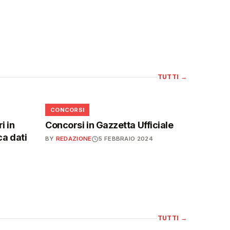
TUTTI
→
📋
CONCORSI
i in
Concorsi in Gazzetta Ufficiale
ca dati
BY
REDAZIONE
5 FEBBRAIO 2024
TUTTI
→